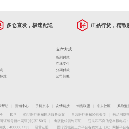
多仓直发，极速配送
正品行货，精致
支付方式
货到付款
在线支付
询
分期付款
标准
公司转账
家帮助
|
营销中心
|
手机京东
|
友情链接
|
销售联盟
|
京东社区
|
风险监
4号
|
ICP
|
药品医疗器械网络服务备案
|
自营医疗器械经营资质
|
药品网络
可证编号新出网证(京)字150号
|
出版物经营许可证
|
违法和不良信息举报电话：40
线：4006067733
经营证照
|
医疗器械第三方平台备案凭证（京）网械平台备字（