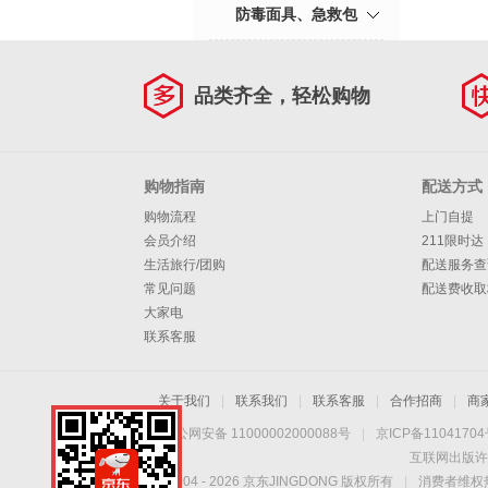
防毒面具、急救包
品类齐全，轻松购物
购物指南
配送方式
购物流程
上门自提
会员介绍
211限时达
生活旅行/团购
配送服务查
常见问题
配送费收取
大家电
联系客服
关于我们
|
联系我们
|
联系客服
|
合作招商
|
商
京公网安备 11000002000088号
|
京ICP备1104170
互联网出版许
Copyright © 2004 -
2026
京东JINGDONG 版权所有
|
消费者维权热