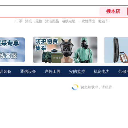
口罩
清仓一元抢
清洁用品
电线电缆
一次性手套
搬运车
训装备
通信设备
户外工具
安防监控
机房电力
劳保
努力加载中，请稍后...