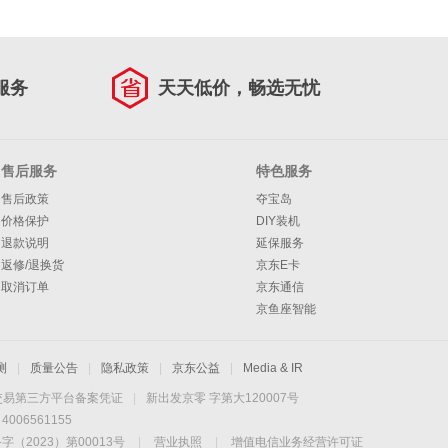
服务
天天低价，畅选无忧
售后服务
特色服务
售后政策
夺宝岛
价格保护
DIY装机
退款说明
延保服务
返修/退换货
京东E卡
取消订单
京东通信
京鱼座智能
测
|
质量公告
|
隐私政策
|
京东公益
|
Media & IR
交易第三方平台备案凭证
|
新出发京零 字第大120007号
06561155
2023）第00013号
|
营业执照
|
增值电信业务经营许可证